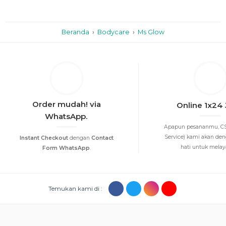
Beranda
›
Bodycare
›
Ms Glow
Order mudah! via
Online 1x24
WhatsApp.
Apapun pesananmu, CS
Service) kami akan de
Instant Checkout
dengan
Contact
hati untuk melayan
Form WhatsApp
.
Temukan kami di :